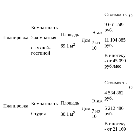
Стоимость
О
9 661 249
Комнатность
руб.
Этаж
Площадь
Планировка
2-комнатная
11 104 885
Дом
7 из
2
руб.
69.1 м
с кухней-
10
гостиной
В ипотеку
- от
45 099
руб./мес
Стоимость
О
4 534 862
руб.
Этаж
Площадь
Комнатность
Планировка
5 212 486
Дом
7 из
2
Студия
руб.
30.1 м
10
В ипотеку
- от
21 169