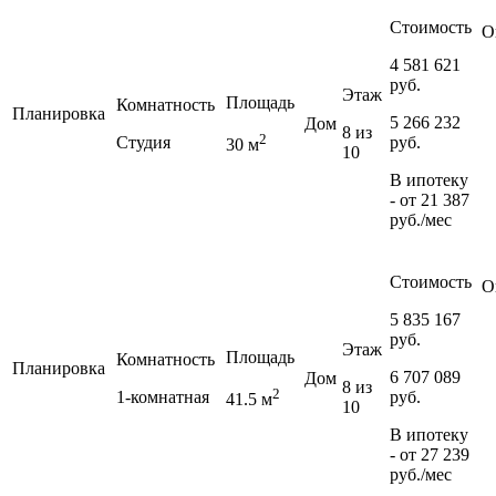
Стоимость
О
4 581 621
руб.
Этаж
Площадь
Комнатность
Планировка
5 266 232
Дом
8 из
2
Студия
руб.
30 м
10
В ипотеку
- от
21 387
руб./мес
Стоимость
О
5 835 167
руб.
Этаж
Площадь
Комнатность
Планировка
6 707 089
Дом
8 из
2
1-комнатная
руб.
41.5 м
10
В ипотеку
- от
27 239
руб./мес