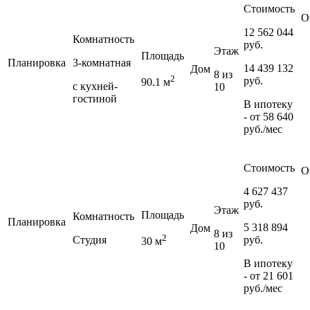
Стоимость
О
12 562 044
Комнатность
руб.
Этаж
Площадь
Планировка
3-комнатная
14 439 132
Дом
8 из
2
руб.
90.1 м
с кухней-
10
гостиной
В ипотеку
- от
58 640
руб./мес
Стоимость
О
4 627 437
руб.
Этаж
Площадь
Комнатность
Планировка
5 318 894
Дом
8 из
2
Студия
руб.
30 м
10
В ипотеку
- от
21 601
руб./мес