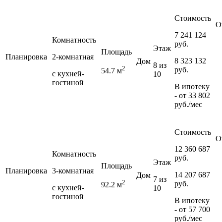
Стоимость
О
7 241 124
Комнатность
руб.
Этаж
Площадь
Планировка
2-комнатная
8 323 132
Дом
8 из
2
руб.
54.7 м
с кухней-
10
гостиной
В ипотеку
- от
33 802
руб./мес
Стоимость
О
12 360 687
Комнатность
руб.
Этаж
Площадь
Планировка
3-комнатная
14 207 687
Дом
7 из
2
руб.
92.2 м
с кухней-
10
гостиной
В ипотеку
- от
57 700
руб./мес