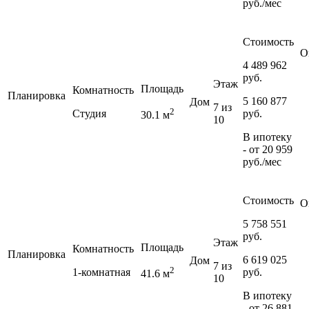
руб./мес
Стоимость
О
4 489 962
руб.
Этаж
Площадь
Комнатность
Планировка
5 160 877
Дом
7 из
2
Студия
руб.
30.1 м
10
В ипотеку
- от
20 959
руб./мес
Стоимость
О
5 758 551
руб.
Этаж
Площадь
Комнатность
Планировка
6 619 025
Дом
7 из
2
1-комнатная
руб.
41.6 м
10
В ипотеку
- от
26 881