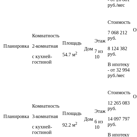
руб./мес
Стоимость
О
7 068 212
Комнатность
руб.
Этаж
Площадь
Планировка
2-комнатная
8 124 382
Дом
7 из
2
руб.
54.7 м
с кухней-
10
гостиной
В ипотеку
- от
32 994
руб./мес
Стоимость
О
12 265 083
Комнатность
руб.
Этаж
Площадь
Планировка
3-комнатная
14 097 797
Дом
6 из
2
руб.
92.2 м
с кухней-
10
гостиной
В ипотеку