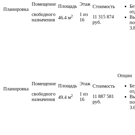
Помещение
Этаж
Площадь
Бе
Стоимость
Планировка
от
свободного
1 из
2
11 315 874
Вы
46.4 м
назначения
16
руб.
по
3.
Опции
Помещение
Этаж
Площадь
Бе
Стоимость
Планировка
от
свободного
1 из
2
11 887 581
Вы
49.4 м
назначения
16
руб.
по
3.