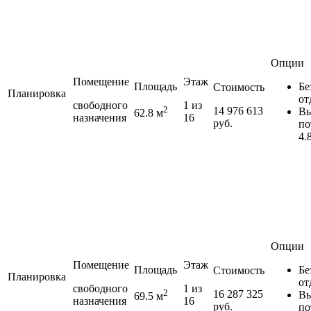
Опции
Помещение
Этаж
Площадь
Бе
Стоимость
Планировка
от
свободного
1 из
2
14 976 613
Вы
62.8 м
назначения
16
руб.
по
4.
Опции
Помещение
Этаж
Площадь
Бе
Стоимость
Планировка
от
свободного
1 из
2
16 287 325
Вы
69.5 м
назначения
16
руб.
по