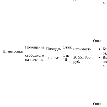
4.
Опции
Помещение
Этаж
Площадь
Бе
Стоимость
Планировка
от
свободного
1 из
2
26 551 855
Вы
113.3 м
назначения
16
руб.
по
4.
Опции