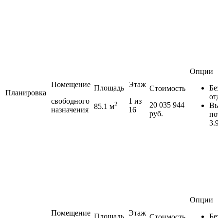
Опции
Помещение
Этаж
Площадь
Бе
Стоимость
Планировка
от
свободного
1 из
2
20 035 944
Вы
85.1 м
назначения
16
руб.
по
3.
Опции
Помещение
Этаж
Площадь
Бе
Стоимость