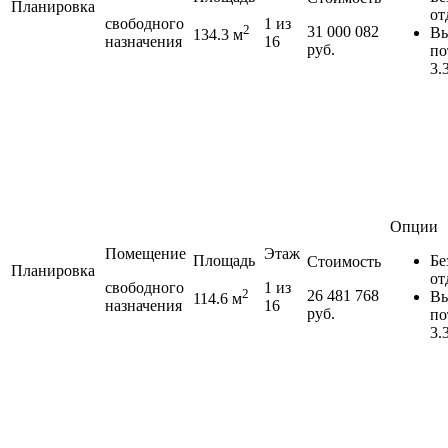
Планировка
от
свободного
1 из
2
31 000 082
Вы
134.3 м
назначения
16
руб.
по
3.
Опции
Помещение
Этаж
Площадь
Бе
Стоимость
Планировка
от
свободного
1 из
2
26 481 768
Вы
114.6 м
назначения
16
руб.
по
3.