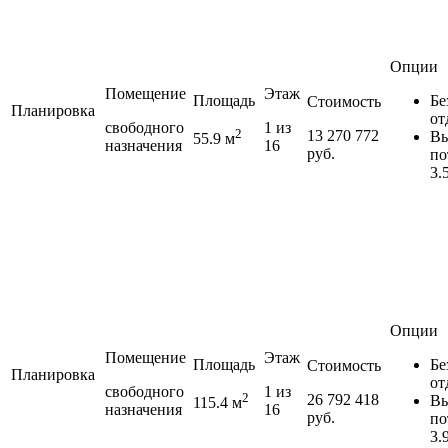
Опции
Помещение
Этаж
Площадь
Бе
Стоимость
Планировка
от
свободного
1 из
2
13 270 772
Вы
55.9 м
назначения
16
руб.
по
3.
Опции
Помещение
Этаж
Площадь
Бе
Стоимость
Планировка
от
свободного
1 из
2
26 792 418
Вы
115.4 м
назначения
16
руб.
по
3.