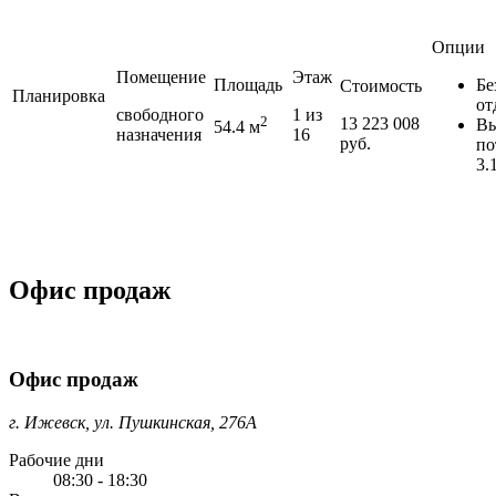
Опции
Помещение
Этаж
Площадь
Бе
Стоимость
Планировка
от
свободного
1 из
2
13 223 008
Вы
54.4 м
назначения
16
руб.
по
3.
Офис продаж
Офис продаж
г. Ижевск, ул. Пушкинская, 276А
Рабочие дни
08:30 - 18:30