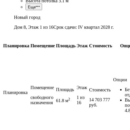
Высота потолка 3.1 м
Еще
Новый город
Дом 8, Этаж 1 из 16
Срок сдачи: IV квартал 2028 г.
Планировка
Помещение
Площадь
Этаж
Стоимость
Опц
Опции
Помещение
Этаж
Площадь
Бе
Стоимость
Планировка
от
свободного
1 из
2
14 703 777
Вы
61.8 м
назначения
16
руб.
по
4.